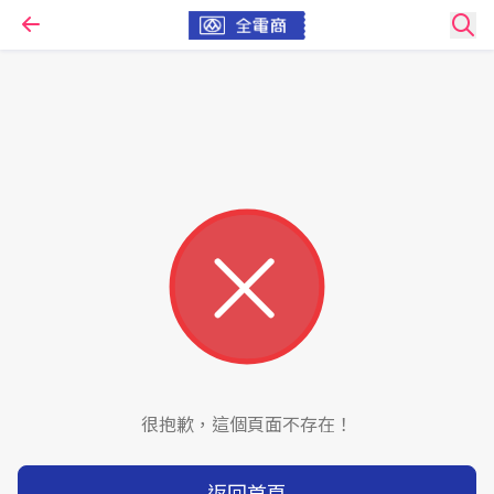
很抱歉，這個頁面不存在！
返回首頁