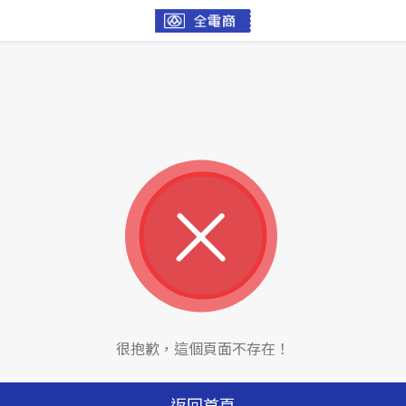
很抱歉，這個頁面不存在！
返回首頁