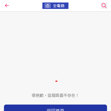
很抱歉，這個頁面不存在！
返回首頁