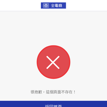
很抱歉，這個頁面不存在！
返回首頁