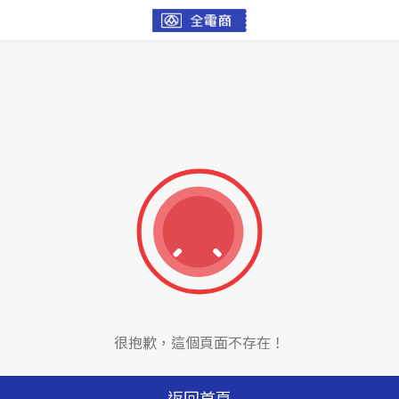
很抱歉，這個頁面不存在！
返回首頁