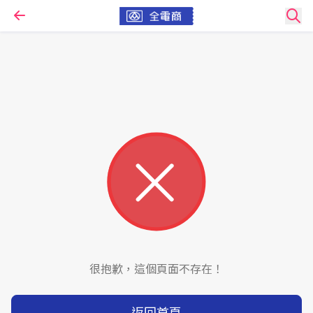
很抱歉，這個頁面不存在！
返回首頁