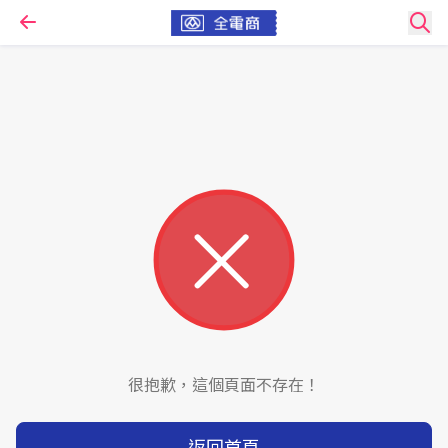
很抱歉，這個頁面不存在！
返回首頁