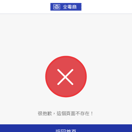
很抱歉，這個頁面不存在！
返回首頁