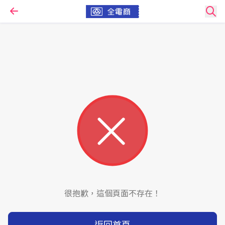
很抱歉，這個頁面不存在！
返回首頁