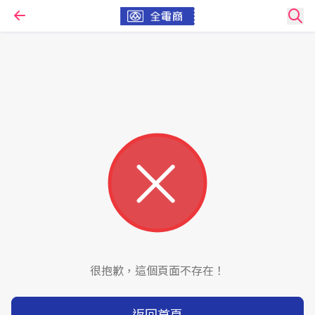
很抱歉，這個頁面不存在！
返回首頁