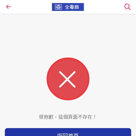
很抱歉，這個頁面不存在！
返回首頁