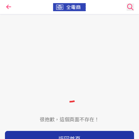
很抱歉，這個頁面不存在！
返回首頁