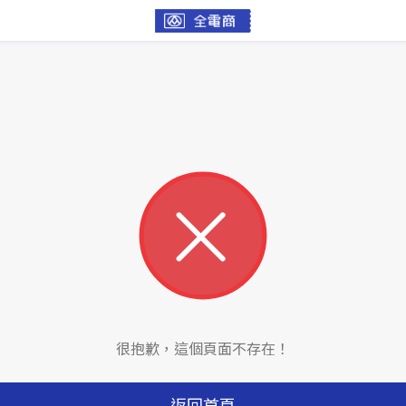
很抱歉，這個頁面不存在！
返回首頁