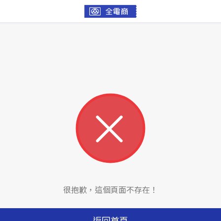
很抱歉，這個頁面不存在！
返回首頁