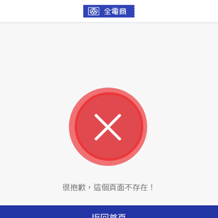
很抱歉，這個頁面不存在！
返回首頁