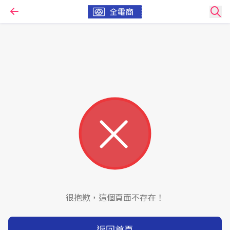
很抱歉，這個頁面不存在！
返回首頁