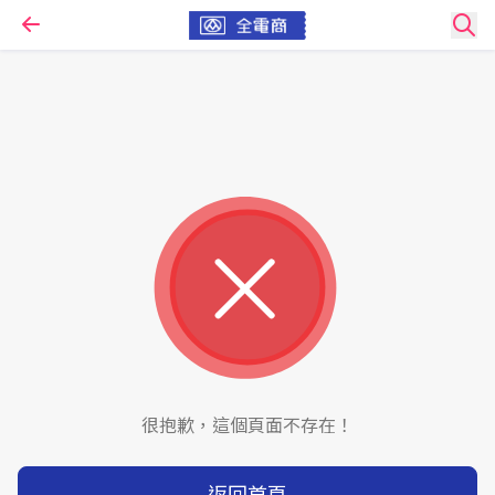
很抱歉，這個頁面不存在！
返回首頁