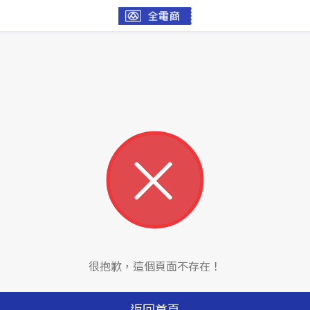
很抱歉，這個頁面不存在！
返回首頁