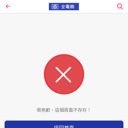
很抱歉，這個頁面不存在！
返回首頁