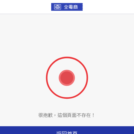
很抱歉，這個頁面不存在！
返回首頁