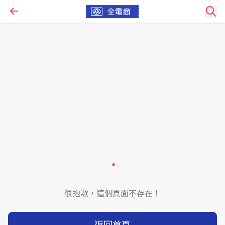
很抱歉，這個頁面不存在！
返回首頁