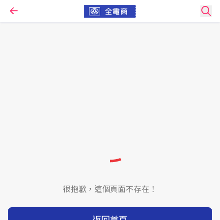
很抱歉，這個頁面不存在！
返回首頁