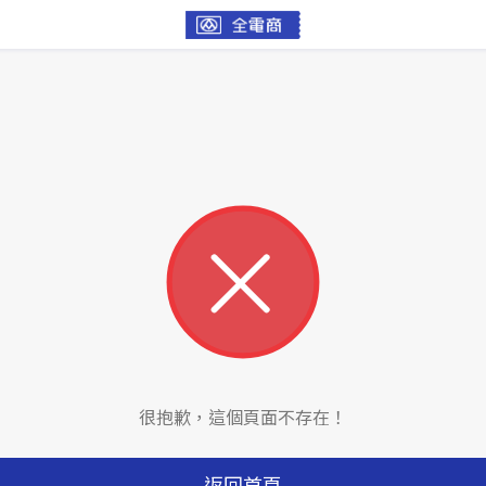
很抱歉，這個頁面不存在！
返回首頁