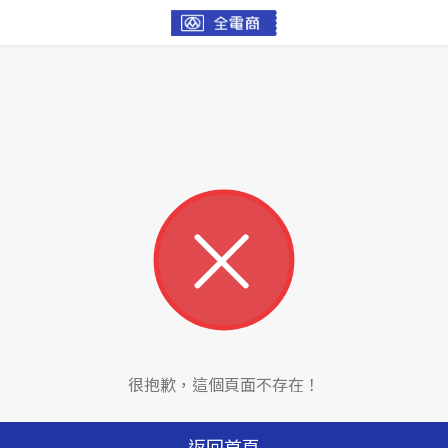
很抱歉，這個頁面不存在！
返回首頁