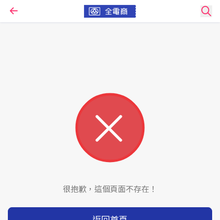
很抱歉，這個頁面不存在！
返回首頁