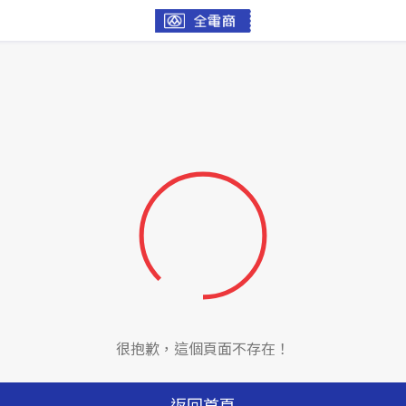
很抱歉，這個頁面不存在！
返回首頁