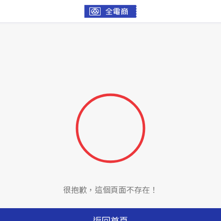
很抱歉，這個頁面不存在！
返回首頁