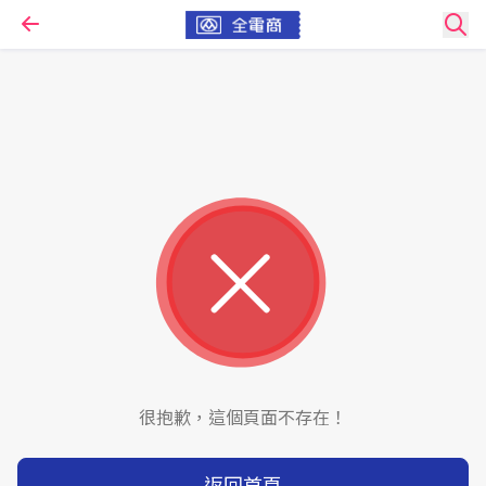
很抱歉，這個頁面不存在！
返回首頁