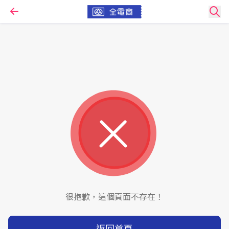
很抱歉，這個頁面不存在！
返回首頁