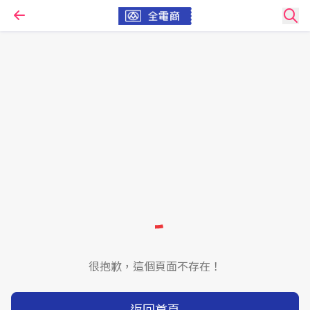
很抱歉，這個頁面不存在！
返回首頁