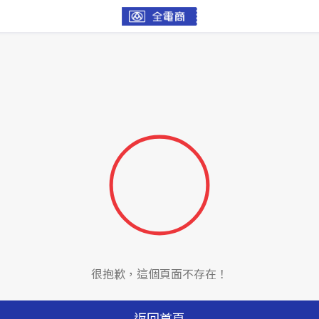
很抱歉，這個頁面不存在！
返回首頁