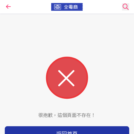
很抱歉，這個頁面不存在！
返回首頁