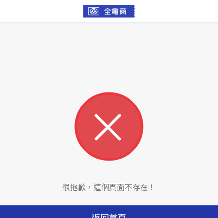
很抱歉，這個頁面不存在！
返回首頁