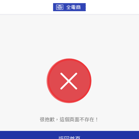
很抱歉，這個頁面不存在！
返回首頁