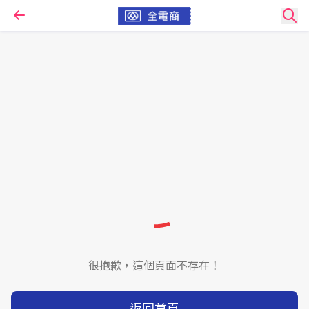
很抱歉，這個頁面不存在！
返回首頁