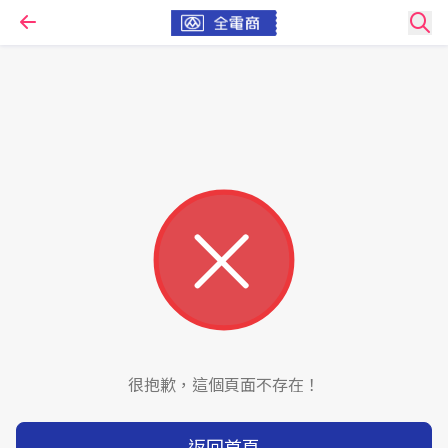
很抱歉，這個頁面不存在！
返回首頁