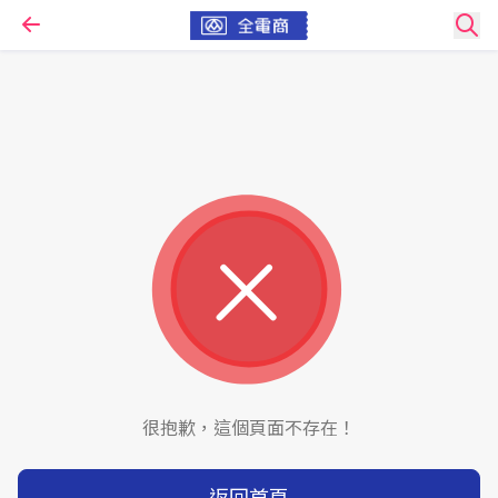
很抱歉，這個頁面不存在！
返回首頁