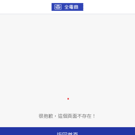
很抱歉，這個頁面不存在！
返回首頁