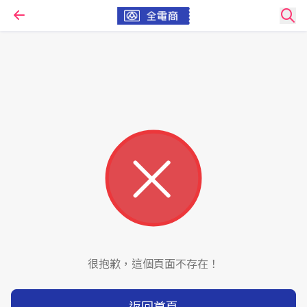
很抱歉，這個頁面不存在！
返回首頁