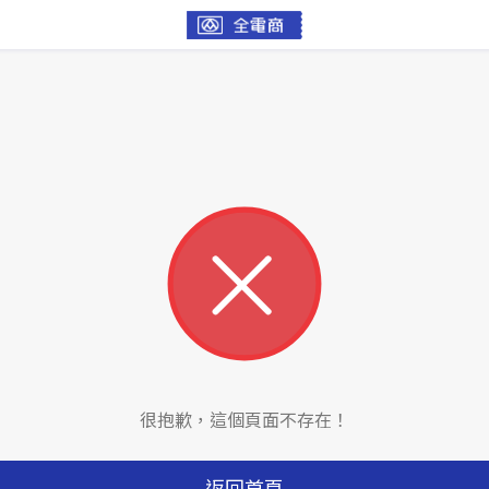
很抱歉，這個頁面不存在！
返回首頁