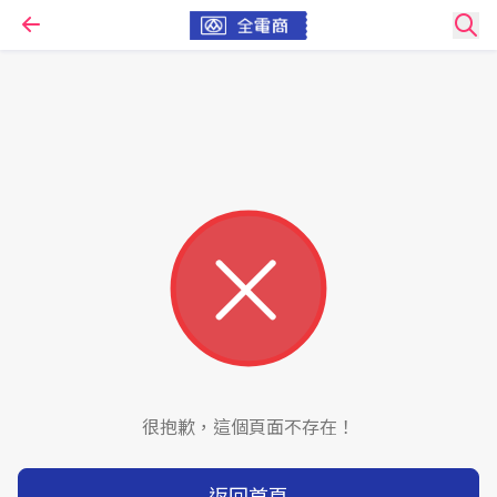
很抱歉，這個頁面不存在！
返回首頁