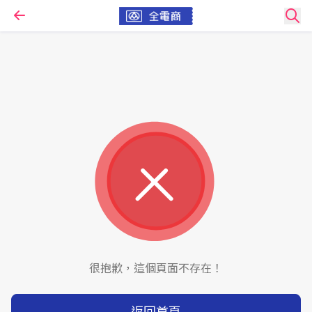
很抱歉，這個頁面不存在！
返回首頁