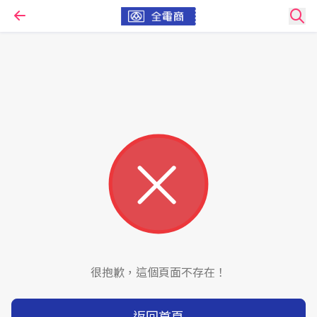
很抱歉，這個頁面不存在！
返回首頁