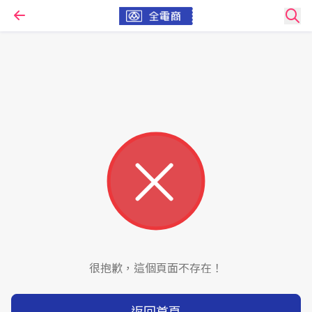
很抱歉，這個頁面不存在！
返回首頁