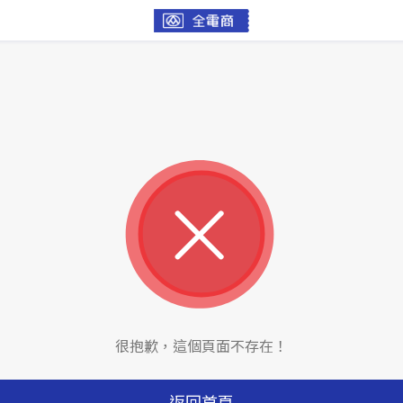
很抱歉，這個頁面不存在！
返回首頁