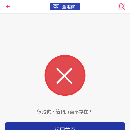
很抱歉，這個頁面不存在！
返回首頁