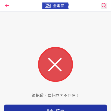
很抱歉，這個頁面不存在！
返回首頁