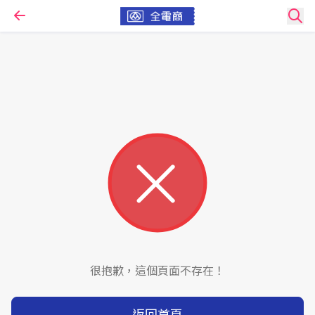
很抱歉，這個頁面不存在！
返回首頁