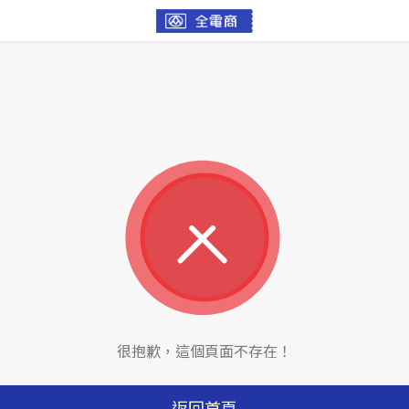
很抱歉，這個頁面不存在！
返回首頁