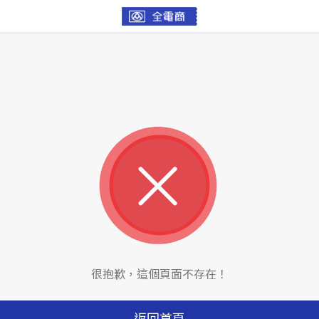
很抱歉，這個頁面不存在！
返回首頁